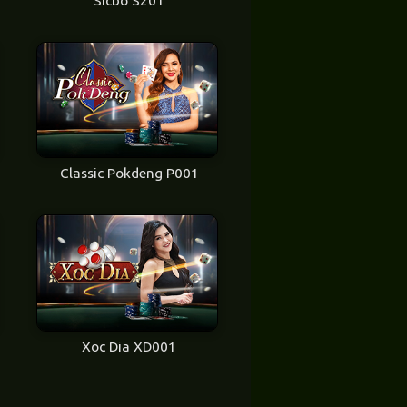
Sicbo S201
Classic Pokdeng P001
Xoc Dia XD001