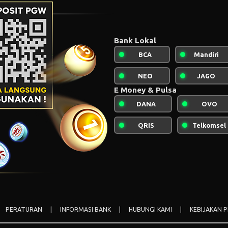
Bank Lokal
BCA
Mandiri
NEO
JAGO
E Money & Pulsa
DANA
OVO
QRIS
Telkomsel
PERATURAN
|
INFORMASI BANK
|
HUBUNGI KAMI
|
KEBIJAKAN P