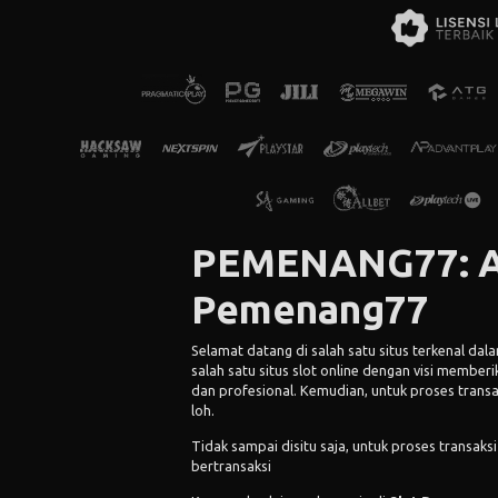
PEMENANG77: Al
Pemenang77
Selamat datang di salah satu situs terkenal dala
salah satu situs slot online dengan visi membe
dan profesional. Kemudian, untuk proses trans
loh.
Tidak sampai disitu saja, untuk proses transa
bertransaksi