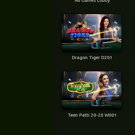
All Games Lobby
Dragon Tiger D201
Teen Patti 20-20 W001