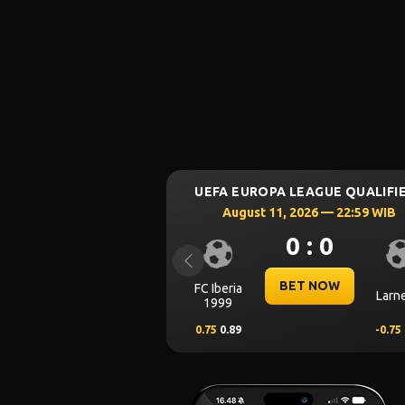
UEFA CHAMPIONS LEAGUE QUALIF
August 12, 2026 — 00:00 WIB
0 : 0
Previous
BET NOW
Kauno
Din
Zalgiris
Zag
-1.25
1.00
1.25