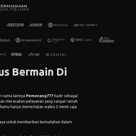
s Bermain Di
an nama lainnya
Pemenang777
hadir sebagai
u akan merasakan pelayanan yang sangat ramah
w kamu hanya memerlukan waktu 2 menit saja
rupaya untuk memberikan kemudahan dalam