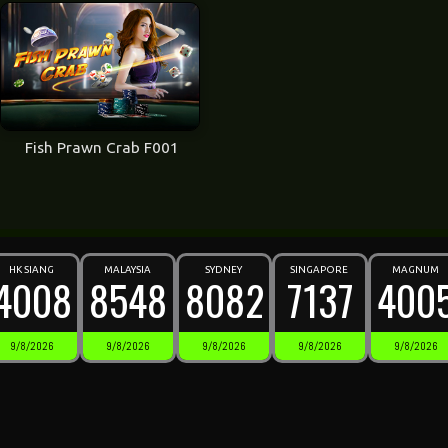
Fish Prawn Crab F001
HK SIANG
MALAYSIA
SYDNEY
SINGAPORE
MAGNUM
4008
8548
8082
7137
400
9/8/2026
9/8/2026
9/8/2026
9/8/2026
9/8/2026