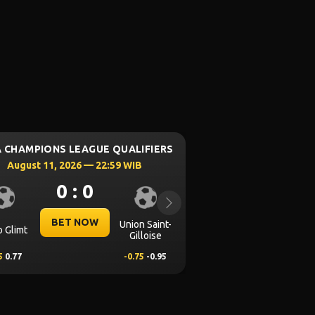
SPAIN LA LIGA
August 17, 2026 — 02:30 WIB
0 : 0
Next
BET NOW
a Vigo
Osasuna
5
0.76
-0.25
-0.86