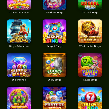
Candyland Bingo
Pearls of Bingo
Go Goal Bingo
Bingo Adventure
Jackpot Bingo
West Hunter Bingo
Super Bingo
Lucky Bingo
Calaca Bingo