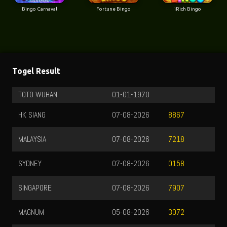
Bingo Carnaval
Fortune Bingo
iRich Bingo
Togel Result
TOTO WUHAN
01-01-1970
HK SIANG
07-08-2026
8867
MALAYSIA
07-08-2026
7218
SYDNEY
07-08-2026
0158
SINGAPORE
07-08-2026
7907
MAGNUM
05-08-2026
3072