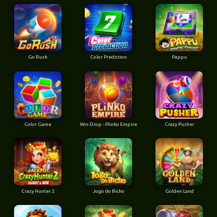
Go Rush
Color Prediction
Pappu
Color Game
Win Drop - Plinko Empire
Crazy Pusher
Crazy Hunter 2
Jogo do Bicho
Golden Land