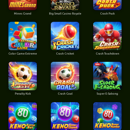
Mines Grand
Big Small Casino Royale
Crash Puck
Color Game Extreme
Crash Cricket
Crash Touchdown
Penalty Kick
Crash Goal
Super E-Sabong
Keno Extra Bet
Keno Super Chance
Keno Bonus Number