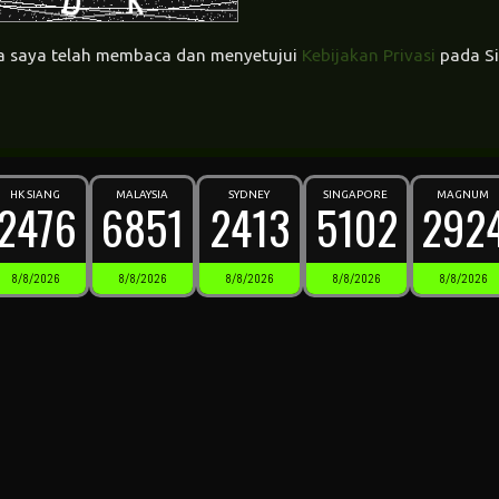
a saya telah membaca dan menyetujui
Kebijakan Privasi
pada Sit
HK SIANG
MALAYSIA
SYDNEY
SINGAPORE
MAGNUM
2476
6851
2413
5102
292
8/8/2026
8/8/2026
8/8/2026
8/8/2026
8/8/2026