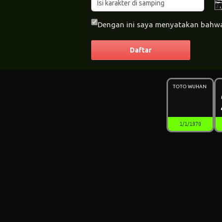
Dengan ini saya menyatakan bahw
TOTO WUHAN
1/1/1970