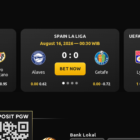
S LEAGUE QUALIFIERS
UEFA CHAMPIONS LEAGUE QUALIF
 2026 — 02:00 WIB
August 12, 2026 — 01:30 WIB
0 : 0
0 : 0
ET NOW
BET NOW
SK Sturm
Sparta Praha
Fenerb
Graz
-1
0.96
-0.5
0.95
0.5
0.
Bank Lokal