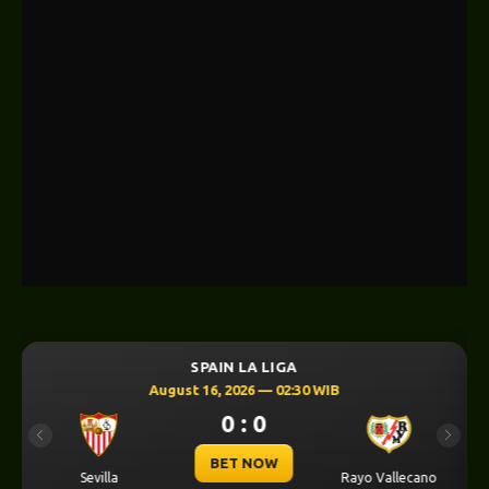
LIGA
SPAIN LA LIGA
— 02:30 WIB
August 16, 2026 — 00:3
0
0 : 0
Previous
Next
OW
BET NOW
Rayo Vallecano
Alaves